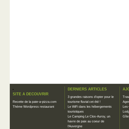
DERNIERS ARTICLES
AJ
SITE A DECOUVRIR
3 grandes raisons d’opter pour le
Trav
Recette de la pate-a-pizza.com
tourisme fluvial cet été !
Agen
Thème Wordpress restaurant
Le WiFi dans les hébergements
Les-
touristiques
Lodg
Le Camping Le Clos-Auroy, un
Gîte
havre de paix au coeur de
l'Auvergne