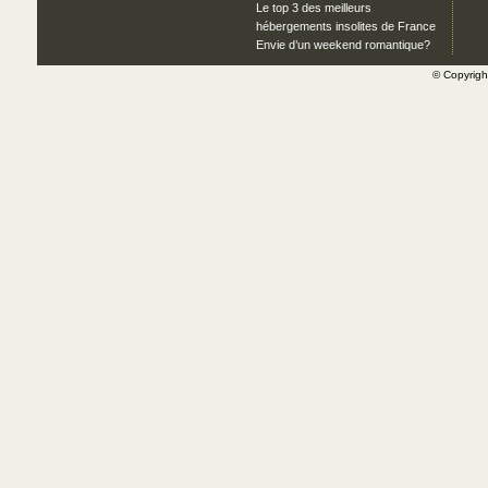
Le top 3 des meilleurs
hébergements insolites de France
Envie d’un weekend romantique?
© Copyrig