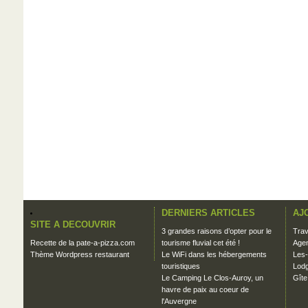
DERNIERS ARTICLES
AJ
SITE A DECOUVRIR
3 grandes raisons d’opter pour le
Trav
Recette de la pate-a-pizza.com
tourisme fluvial cet été !
Agen
Thème Wordpress restaurant
Le WiFi dans les hébergements
Les-
touristiques
Lodg
Le Camping Le Clos-Auroy, un
Gîte
havre de paix au coeur de
l'Auvergne