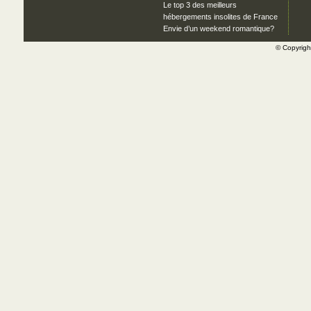
Le top 3 des meilleurs
hébergements insolites de France
Envie d’un weekend romantique?
© Copyrig