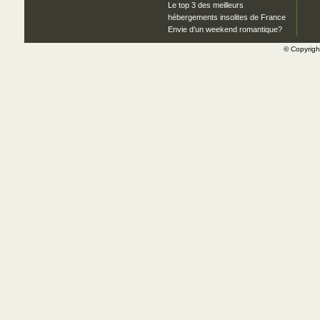
Le top 3 des meilleurs
hébergements insolites de France
Envie d’un weekend romantique?
© Copyrig