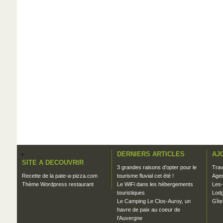
DERNIERS ARTICLES
AJ
SITE A DECOUVRIR
3 grandes raisons d’opter pour le
Trav
Recette de la pate-a-pizza.com
tourisme fluvial cet été !
Agen
Thème Wordpress restaurant
Le WiFi dans les hébergements
Les-
touristiques
Lodg
Le Camping Le Clos-Auroy, un
Gîte
havre de paix au coeur de
l'Auvergne