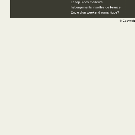
Le top 3 des meilleurs
hébergements insolites de France
Envie d’un weekend romantique?
© Copyrig