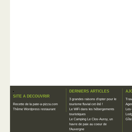
DERNIERS ARTICLES
AJ
SITE A DECOUVRIR
3 grandes raisons d’opter pour le
Trav
Recette de la pate-a-pizza.com
tourisme fluvial cet été !
Agen
Thème Wordpress restaurant
Le WiFi dans les hébergements
Les-
touristiques
Lodg
Le Camping Le Clos-Auroy, un
Gîte
havre de paix au coeur de
l'Auvergne