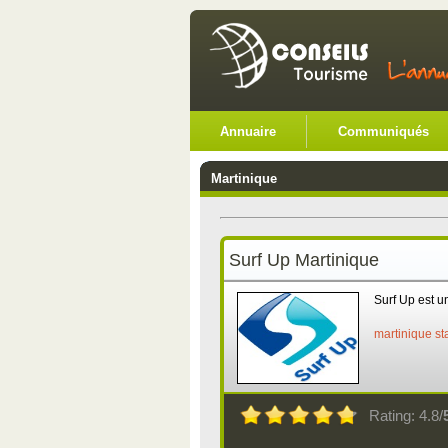
Annuaire
Communiqués
Martinique
Surf Up Martinique
Surf Up est u
martinique
st
Rating: 4.8/