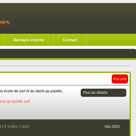
Derniers inscrits
Contact
A la une
ne école de surf et de stand up paddle..
Plus de détails
and up paddle
surf
5
(4 votes cast)
hits 3302