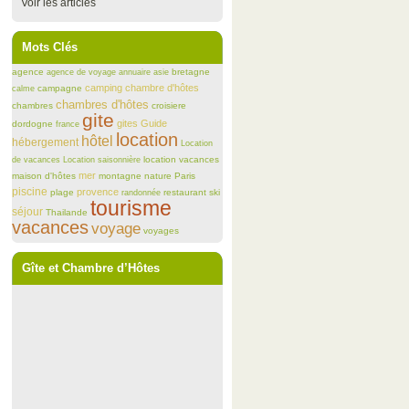
Voir les articles
Mots Clés
agence
bretagne
agence de voyage
annuaire
asie
camping
chambre d'hôtes
campagne
calme
chambres d'hôtes
chambres
croisiere
gite
gites
Guide
dordogne
france
location
hôtel
hébergement
Location
location vacances
de vacances
Location saisonnière
mer
maison d'hôtes
montagne
nature
Paris
piscine
provence
plage
restaurant
ski
randonnée
tourisme
séjour
Thailande
vacances
voyage
voyages
Gîte et Chambre d’Hôtes