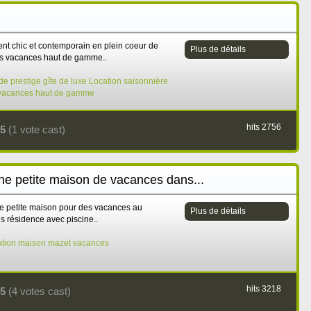
t chic et contemporain en plein coeur de
Plus de détails
es vacances haut de gamme..
de prestige
gîte de luxe
Location saisonnière
vacances haut de gamme
hits 2756
5
(1 vote cast)
ne petite maison de vacances dans...
e petite maison pour des vacances au
Plus de détails
 résidence avec piscine..
ation
maison
mazet
vacances
hits 3218
5
(4 votes cast)