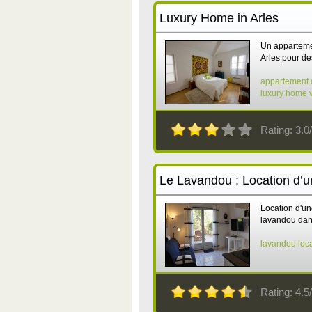
Luxury Home in Arles
Un appartemen
Arles pour d
appartement 
luxury home
Rating: 3.0/
Le Lavandou : Location d’u
Location d'un
lavandou dans
lavandou
loc
Rating: 4.5/