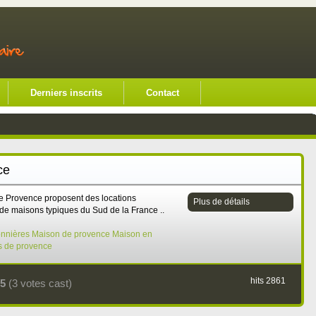
Derniers inscrits
Contact
ce
e Provence proposent des locations
Plus de détails
de maisons typiques du Sud de la France ..
onnières
Maison de provence
Maison en
 de provence
hits 2861
5
(3 votes cast)