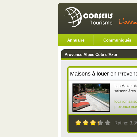
Annuaire
Communiqués
Provence-Alpes-Côte d'Azur
Maisons à louer en Proven
Les Mazets d
saisonnières 
location sais
provence
mas
Rating: 3.3/