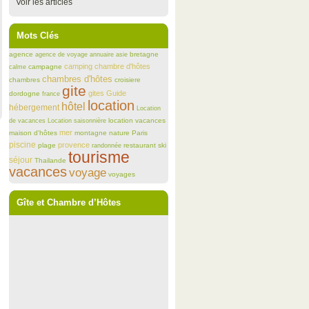
Voir les articles
Mots Clés
agence
bretagne
agence de voyage
annuaire
asie
camping
chambre d'hôtes
campagne
calme
chambres d'hôtes
chambres
croisiere
gite
gites
Guide
dordogne
france
location
hôtel
hébergement
Location
location vacances
de vacances
Location saisonnière
mer
maison d'hôtes
montagne
nature
Paris
piscine
provence
plage
restaurant
ski
randonnée
tourisme
séjour
Thailande
vacances
voyage
voyages
Gîte et Chambre d’Hôtes