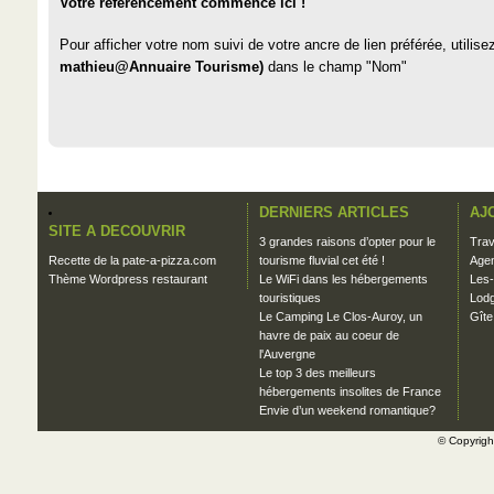
Votre référencement commence ici !
Pour afficher votre nom suivi de votre ancre de lien préférée, uti
mathieu@Annuaire Tourisme)
dans le champ "Nom"
DERNIERS ARTICLES
AJ
SITE A DECOUVRIR
3 grandes raisons d’opter pour le
Trav
Recette de la pate-a-pizza.com
tourisme fluvial cet été !
Agen
Thème Wordpress restaurant
Le WiFi dans les hébergements
Les-
touristiques
Lodg
Le Camping Le Clos-Auroy, un
Gîte
havre de paix au coeur de
l'Auvergne
Le top 3 des meilleurs
hébergements insolites de France
Envie d’un weekend romantique?
© Copyrig