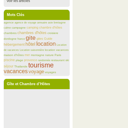
Voir les articles
Mots Clés
agence
bretagne
agence de voyage
annuaire
asie
camping
chambre d'hôtes
campagne
calme
chambres d'hôtes
chambres
croisiere
gite
gites
Guide
dordogne
france
location
hôtel
hébergement
Location
location vacances
de vacances
Location saisonnière
mer
maison d'hôtes
montagne
nature
Paris
piscine
provence
plage
restaurant
ski
randonnée
tourisme
séjour
Thailande
vacances
voyage
voyages
Gîte et Chambre d’Hôtes