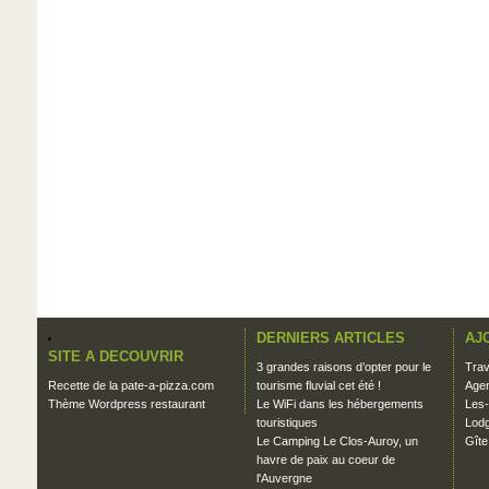
DERNIERS ARTICLES
AJ
SITE A DECOUVRIR
3 grandes raisons d’opter pour le
Trav
Recette de la pate-a-pizza.com
tourisme fluvial cet été !
Agen
Thème Wordpress restaurant
Le WiFi dans les hébergements
Les-
touristiques
Lodg
Le Camping Le Clos-Auroy, un
Gîte
havre de paix au coeur de
l'Auvergne