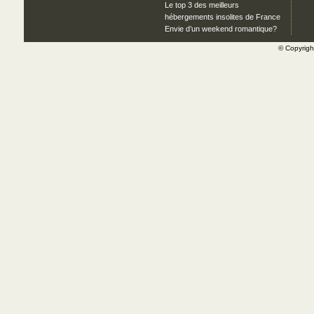
Le top 3 des meilleurs
hébergements insolites de France
Envie d’un weekend romantique?
© Copyrig