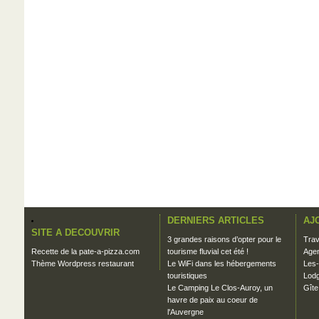
DERNIERS ARTICLES
AJ
SITE A DECOUVRIR
3 grandes raisons d’opter pour le
Trav
Recette de la pate-a-pizza.com
tourisme fluvial cet été !
Agen
Thème Wordpress restaurant
Le WiFi dans les hébergements
Les-
touristiques
Lodg
Le Camping Le Clos-Auroy, un
Gîte
havre de paix au coeur de
l'Auvergne