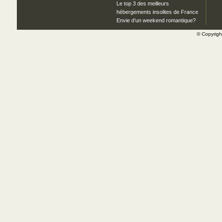
Le top 3 des meilleurs
hébergements insolites de France
Envie d’un weekend romantique?
© Copyrig