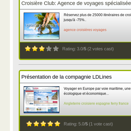
Croisière Club: Agence de voyages spécialisée 
Réservez plus de 25000 itinéraires de crois
jusqu'à -75%..
agence
croisières
voyages
Rating: 3.0/
5
(2 votes cast)
Présentation de la compagnie LDLines
Voyager en Europe par voie maritime, une
écologique et économique...
Angleterre
croisiere
espagne
ferry
france
Rating: 5.0/
5
(1 vote cast)