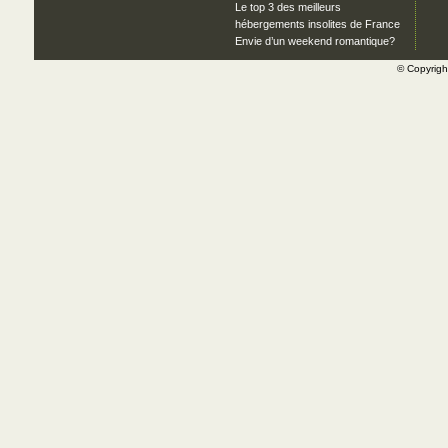
Le top 3 des meilleurs
hébergements insolites de France
Envie d’un weekend romantique?
© Copyrig