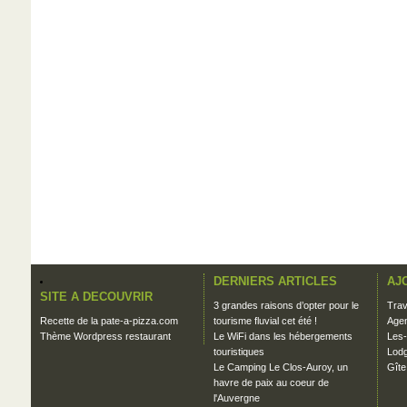
DERNIERS ARTICLES
AJ
SITE A DECOUVRIR
3 grandes raisons d’opter pour le
Trav
Recette de la pate-a-pizza.com
tourisme fluvial cet été !
Agen
Thème Wordpress restaurant
Le WiFi dans les hébergements
Les-
touristiques
Lodg
Le Camping Le Clos-Auroy, un
Gîte
havre de paix au coeur de
l'Auvergne