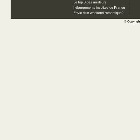
Le top 3 des meilleurs
hébergements insolites de France
Envie d’un weekend romantique?
© Copyrig