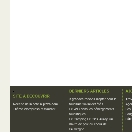
DERNIERS ARTICLES
AJ
SITE A DECOUVRIR
3 grandes raisons d’opter pour le
Trav
Recette de la pate-a-pizza.com
tourisme fluvial cet été !
Agen
Thème Wordpress restaurant
Le WiFi dans les hébergements
Les-
touristiques
Lodg
Le Camping Le Clos-Auroy, un
Gîte
havre de paix au coeur de
l'Auvergne