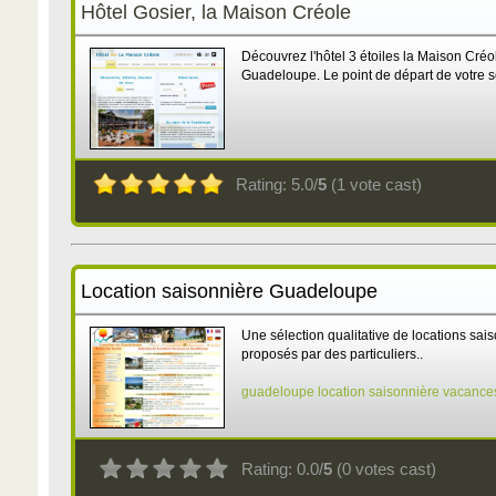
Hôtel Gosier, la Maison Créole
Découvrez l'hôtel 3 étoiles la Maison Créo
Guadeloupe. Le point de départ de votre séjo
Rating: 5.0/
5
(1 vote cast)
Location saisonnière Guadeloupe
Une sélection qualitative de locations sai
proposés par des particuliers..
guadeloupe
location
saisonnière
vacance
Rating: 0.0/
5
(0 votes cast)