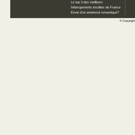
Le top 3 des meilleurs
hébergements insolites de France
Envie d’un weekend romantique?
© Copyrig