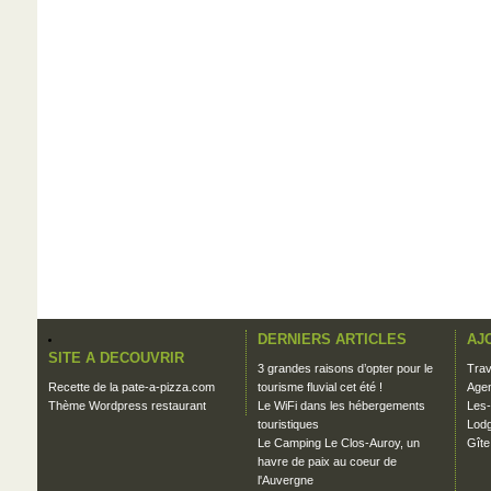
DERNIERS ARTICLES
AJ
SITE A DECOUVRIR
3 grandes raisons d’opter pour le
Trav
Recette de la pate-a-pizza.com
tourisme fluvial cet été !
Agen
Thème Wordpress restaurant
Le WiFi dans les hébergements
Les-
touristiques
Lodg
Le Camping Le Clos-Auroy, un
Gîte
havre de paix au coeur de
l'Auvergne