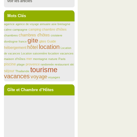
Voir les articles
Mots Clés
agence
bretagne
agence de voyage
annuaire
asie
camping
chambre d'hôtes
campagne
calme
chambres d'hôtes
chambres
croisiere
gite
gites
Guide
dordogne
france
location
hôtel
hébergement
Location
location vacances
de vacances
Location saisonnière
mer
maison d'hôtes
montagne
nature
Paris
piscine
provence
plage
restaurant
ski
randonnée
tourisme
séjour
Thailande
vacances
voyage
voyages
Gîte et Chambre d’Hôtes