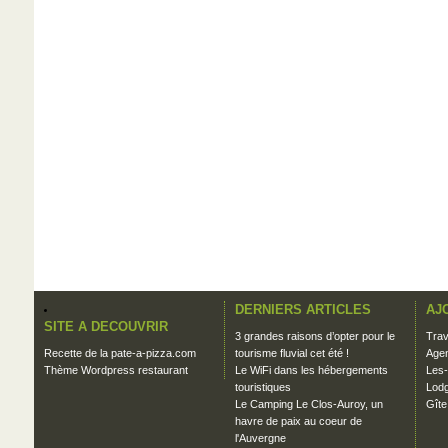
DERNIERS ARTICLES
AJ
SITE A DECOUVRIR
3 grandes raisons d’opter pour le
Trav
Recette de la pate-a-pizza.com
tourisme fluvial cet été !
Agen
Thème Wordpress restaurant
Le WiFi dans les hébergements
Les-
touristiques
Lodg
Le Camping Le Clos-Auroy, un
Gîte
havre de paix au coeur de
l'Auvergne