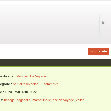
.
Voir le site
n du site :
Mon Sac De Voyage
égorie :
Actualités/Médias
,
E-commerce
e :
Lundi, avril 18th, 2022
gs:
bagage
,
bagagerie
,
maroquinerie
,
sac de voyage
,
valise