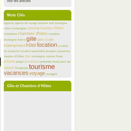
Voir les articles
Mots Clés
agence
bretagne
agence de voyage
annuaire
asie
camping
chambre d'hôtes
campagne
calme
chambres d'hôtes
chambres
croisiere
gite
gites
Guide
dordogne
france
location
hôtel
hébergement
Location
location vacances
de vacances
Location saisonnière
mer
maison d'hôtes
montagne
nature
Paris
piscine
provence
plage
restaurant
ski
randonnée
tourisme
séjour
Thailande
vacances
voyage
voyages
Gîte et Chambre d’Hôtes